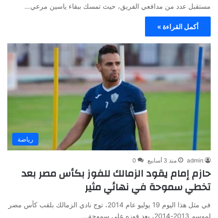
مستقبل عدد من مدافعي الفريق، حيث تمسك ببقاء ياسين مرعي…
أكمل القراءة »
رياضة
admin
منذ 3 أسابيع
0
حازم إمام يقود الزمالك للفوز بكأس مصر بعد
تخطي سموحة في نهائي مثير
في مثل هذا اليوم 19 يوليو عام 2014، توج نادي الزمالك بلقب كأس مصر
لموسم 2013-2014، بعد فوزه على سموحة…