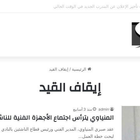
حي يؤكد استمرار اللاعب مع الوكرة والعودة لمصر قرار ثانوي
الرئيسية
/
إيقاف القيد
إيقاف القيد
admin
منذ 3 أسابيع
المنياوي يترأس اجتماع الأجهزة الفنية للن
عقد صبري المنياوي، المدير الفني ورئيس قطاع الناشئين بالنادي ال
لبحث خطة العمل…