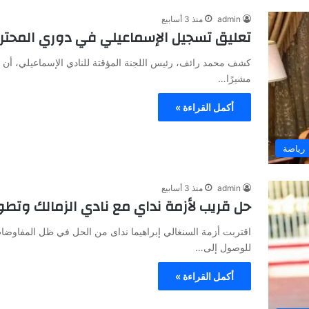
admin
منذ 3 أسابيع
تعليق تسجيل الإسماعيلي في دوري المحترفين بسبب 
مشيرًا…
أكمل القراءة »
رياضة
admin
منذ 3 أسابيع
حل قريب لأزمة نداي مع نادي الزمالك وتطو
اقتربت أزمة السنغالي إبراهيما نداى من الحل في ظل المفاوضات 
للوصول إلى…
أكمل القراءة »