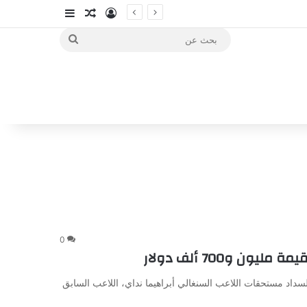
تسجيل الدخول
مقال عشوائي
إضافة عمود جا
بحث
عن
0
 و700 ألف دولار
لزمالك لتوفير مبلغ مليون و700 ألف دولار لسداد مستحقات اللاعب السنغالي أبراهيما نداي، اللاعب السابق