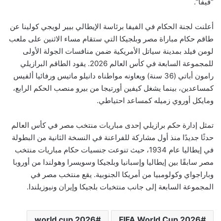
“فيفا”.
أعلنت لجنة الحكام في الفيفا برئاسة الإيطالي بيير لويجي كولينا عن
طاقم حكام مباراة مصر وبلجيكا التي ستقام مساء الاثنين على ملعب
لومن فيلد بمدينة سياتل الأمريكية ضمن منافسات الجولة الأولى
للمجموعة السابعة في كأس العالم 2026. يقود الطاقم البرازيلي
رامون أباتي (36 سنة) ويعاونه مواطناه دانيلو ماتيس ورفائيا ألفيس
كمساعدين، بينما يشغل كيفين أورتيجا من بيرو منصب الحكم الرابع،
ومايكل أوروي زميله كمساعد احتياطي.
تمثل إدارة حكم برازيلي إحدى مباريات منتخب مصر في كأس العالم
حدثًا جديدًا منذ أول مشاركة للفراعنة في النسخة الثانية من البطولة
في إيطاليا عام 1934، حيث تنوعت جنسيات حكام مباريات منتخب
مصر سابقًا بين إيطاليا وإسبانيا وبلجيكا وسويسرا وهولندا من أوروبا
وباراجواي وكولومبيا من أمريكا الجنوبية. يقع منتخب مصر في
المجموعة السابعة إلى جانب منتخبات بلجيكا وإيران ونيوزيلندا.
world cup 2026
FIFA World Cup 2026