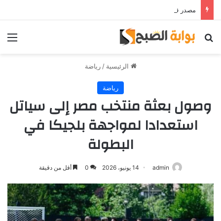
مصدر قريب من حمدي فتحي يؤكد استمرار اللاعب مع الوكرة والعودة لمصر قرار ثانوي
بحث عن
الق
الرئيسية
/
رياضة
رياضة
وصول بعثة منتخب مصر إلى سياتل
استعدادا لمواجهة بلجيكا في
البطولة
admin
14 يونيو، 2026
0
أقل من دقيقة