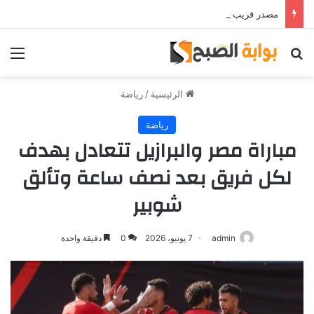
مصدر قريب من حمدي فتحي يؤكد استمرار اللاعب مع الوكرة والعودة لمصر قرار ثانوي
بحث عن
الق
الرئيسية
/
رياضة
رياضة
مباراة مصر والبرازيل تتعادل بهدف
لكل فريق بعد نصف ساعة وتألق
شوبير
admin
7 يونيو، 2026
0
دقيقة واحدة