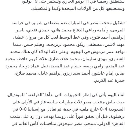
ستنطلق رسمياً في 11 يونيو الجاري وتستمر حتى 19 يوليو،
وتستضيفها كل من الولايات المتحدة وكندا والمكسيك.
تشكيل منتخب مصر في المباراة ضم مصطفى شوبير في حراسة
المرمى، وأمامه رباعي الدفاع محمد هاني، حمدي فتحي، ياسر
إبراهيم، أحمد فتوح، وفي خط الوسط لعب كل من مروان عطية،
مهند لاشين، مصطفى زيكو، محمود تريزيجيه، وهيثم حسن، بينما
تواجد عمر مرموش في الهجوم. وعلى دكة البدلاء كان هناك محمد
الشناوي، مهدي سليمان، محمد علاء، طارق علاء، كريم حافظ، محمد
عبد المنعم، رامي ربيعة، حسام عبد المجيد، نبيل عماد دونجا، محمود
صابر، إمام عاشور، أحمد سيد زيزو، إبراهيم عادل، محمد صلاح،
حمزة عبد الكريم.
لقاء اليوم يأتي في إطار التجهيزات التي بدأها “الفراعنة” للمونديال،
حيث خاض منتخب مصر ثلاث مباريات سابقة فاز في الأولى على
السعودية 4-0 خارج ملعبه في جدة، ثم تعادل مع إسبانيا 0-0 في
برشلونة، قبل أن يحقق فوزاً على روسيا بهدف دون رد على ملعب
القاهرة الدولي. منتخب مصر سيخوض منافسات كأس العالم في