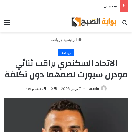
مصدر قريب من حمدي فتحي يؤكد استمرار اللاعب مع الوكرة والعودة لمصر قرار ثانوي
بحث عن
الق
الرئيسية
/
رياضة
رياضة
الاتحاد السكندري يراقب ثنائي
مودرن سبورت لضمهما دون تكلفة
admin
7 يونيو، 2026
0
دقيقة واحدة