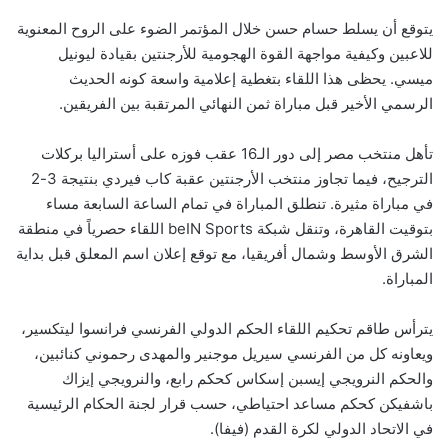
يتوقع أن يسلط حسام حسن خلال المؤتمر الضوء على الروح المعنوية
للاعبين وكيفية مواجهة القوة الهجومية للأرجنتين بقيادة ليونيل
ميسي. يحظى هذا اللقاء بتغطية إعلامية واسعة كونه الحديث
الرسمي الأخير قبل مباراة ثمن النهائي المرتقبة بين الفريقين.
تأهل منتخب مصر إلى دور الـ16 عقب فوزه على أستراليا بركلات
الترجيح، فيما تجاوز منتخب الأرجنتين عقبة كاب فيردي بنتيجة 3-2
في مباراة مثيرة. تنطلق المباراة في تمام الساعة السابعة مساء
بتوقيت القاهرة، وتنقل شبكة beIN Sports اللقاء حصرياً في منطقة
الشرق الأوسط وشمال أفريقيا، مع توقع إعلان اسم المعلق قبل بداية
المباراة.
يترأس طاقم تحكيم اللقاء الحكم الدولي الفرنسي فرانسوا ليتكسير،
ويعاونه كل من الفرنسي سيريل موجنير والمهدى رحموني كنائبين،
والحكم النرويجي إيسبن إسكاس كحكم رابع، والنرويجي إيزاك
باشفيكن كحكم مساعد احتياطي، حسب قرار لجنة الحكام الرئيسية
في الاتحاد الدولي لكرة القدم (فيفا).