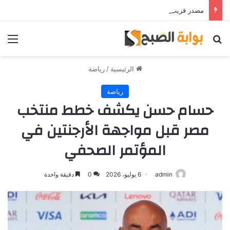
مصدر قريب من حمدي فتحي يؤكد استمرار اللاعب مع الوكرة والعودة لمصر قرار ثانوي
بحث عن
الق
الرئيسية
/
رياضة
رياضة
حسام حسن يكشف خطط منتخب
مصر قبل مواجهة الأرجنتين في
المؤتمر الصحفي
admin
6 يوليو، 2026
0
دقيقة واحدة