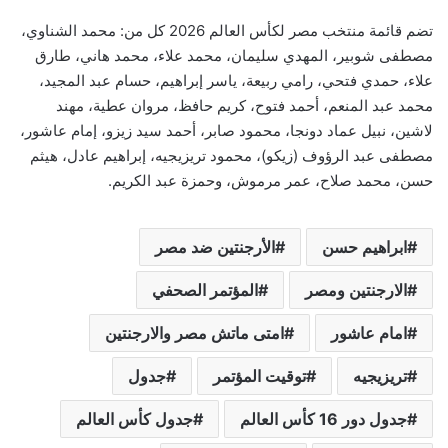
تضم قائمة منتخب مصر لكأس العالم 2026 كل من: محمد الشناوي،
مصطفى شوبير، المهدي سليمان، محمد علاء، محمد هاني، طارق
علاء، حمدي فتحي، رامي ربيعة، ياسر إبراهيم، حسام عبد المجيد،
محمد عبد المنعم، أحمد فتوح، كريم حافظ، مروان عطية، مهند
لاشين، نبيل عماد دونجا، محمود صابر، أحمد سيد زيزو، إمام عاشور،
مصطفى عبد الرؤوف (زيكو)، محمود تريزيجيه، إبراهيم عادل، هيثم
حسن، محمد صلاح، عمر مرموش، وحمزة عبد الكريم.
ابراهيم حسن
الأرجنتين ضد مصر
الارجنتين ومصر
المؤتمر الصحفي
امام عاشور
امتى ماتش مصر والارجنتين
تريزيجيه
توقيت المؤتمر
جدول
جدول دور 16 كأس العالم
جدول كأس العالم