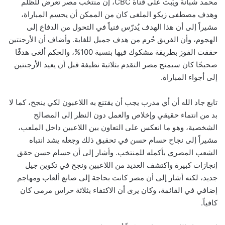
محمد شبانة ويُبث على قناة CBC، إن منتخب مصر تعرض للظلم
وهدف مصطفى زيكو الملغى كان من الممكن أن يحسم المباراة،
مشيراً إلى أن هذا الهدف يُدرّس فنياً في التحول من الدفاع إلى
الهجوم، وأن الفريق حُرم من هدف جميل للغاية. وأضاف أن الأرجنتين
حققت الفوز بطريقة مشكوك فيها بنسبة 100%، والحكم ألغى هدفًا
صحيحًا كان سيمنح مصر التقدم بثلاثية نظيفة قبل أن يعيد الأرجنتين
إلى أجواء المباراة.
تابع جاد الله أن أي مدرب يجب أن يقتنع به اللاعبون لكي ينجح، كما لا
بد من انتماء حقيقي وإخلاص والعمل دون النظر إلى المصالح
الشخصية، وهو ما انعكس على التعاون بين اللاعبين داخل الملعب،
مشيراً إلى نجاح حسام حسن في تحقيق ذلك وجعله يشد انتباه
الشعب المصري بأكمله للمنتخب. وأشار إلى أن حسام حسن حقق
إنجازات كبيرة واكتشف العديد من اللاعبين ونجح في تكوين جيل
جديد، لكنه أشار إلى أن مصر كانت بحاجة إلى صانع ألعاب ومهاجم
إضافي في القائمة، وكان يرى أن الاكتفاء بثلاثة حراس مرمى كان
كافياً.