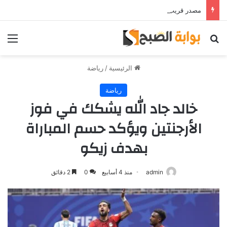
مصدر قريب من حمدي فتحي يؤكد استمرار اللاعب مع الوكرة والعودة لمصر قرار ثانوي
بحث عن
الق
الرئيسية
/
رياضة
رياضة
خالد جاد الله يشكك في فوز
الأرجنتين ويؤكد حسم المباراة
بهدف زيكو
admin
منذ 4 أسابيع
0
2 دقائق