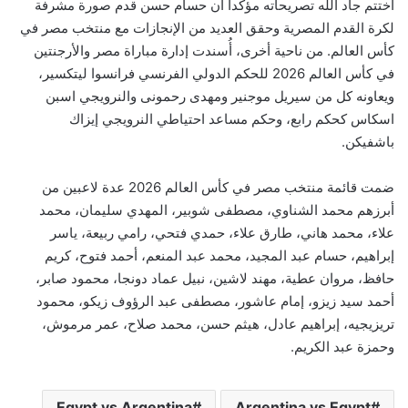
اختتم جاد الله تصريحاته مؤكداً أن حسام حسن قدم صورة مشرفة
لكرة القدم المصرية وحقق العديد من الإنجازات مع منتخب مصر في
كأس العالم. من ناحية أخرى، أُسندت إدارة مباراة مصر والأرجنتين
في كأس العالم 2026 للحكم الدولي الفرنسي فرانسوا ليتكسير،
ويعاونه كل من سيريل موجنير ومهدى رحمونى والنرويجي اسبن
اسكاس كحكم رابع، وحكم مساعد احتياطي النرويجي إيزاك
باشفيكن.
ضمت قائمة منتخب مصر في كأس العالم 2026 عدة لاعبين من
أبرزهم محمد الشناوي، مصطفى شوبير، المهدي سليمان، محمد
علاء، محمد هاني، طارق علاء، حمدي فتحي، رامي ربيعة، ياسر
إبراهيم، حسام عبد المجيد، محمد عبد المنعم، أحمد فتوح، كريم
حافظ، مروان عطية، مهند لاشين، نبيل عماد دونجا، محمود صابر،
أحمد سيد زيزو، إمام عاشور، مصطفى عبد الرؤوف زيكو، محمود
تريزيجيه، إبراهيم عادل، هيثم حسن، محمد صلاح، عمر مرموش،
وحمزة عبد الكريم.
Egypt vs Argentina
Argentina vs Egypt