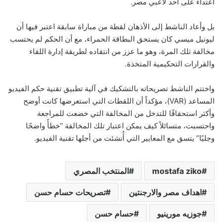
اعتداء على أحد لاعبي مصر.
بل وأعاد الناشط إلى الأذهان لقطة من مباراة سابقة اعتبر فيها أن
ليونيل ميسي كان يستحق البطاقة الحمراء، مع أن الحكم لم يحتسب
مخالفة تلك المرة، وهو ما عزز من انتقاده لطريقة إدارة اللقاء
والقرارات التحكيمية المتخذة.
واختتم الناشط تصريحاته بالتشكيك في آلية تطبيق تقنية حكم الفيديو
المساعد (VAR)، مؤكداً أن اللقطات التي استعرضها كانت أوضح
وأكثر استحقاقًا للتدخل من المخالفة التي خضعت للمراجعة
واحتسبت، متسائلاً كيف يمكن اعتبار تلك المخالفة “خطأً واضحًا
وجليًا” يتسق مع المعايير التي أُنشئت من أجلها تقنية الفيديو.
mostafa ziko
المنتخب المصري
اهداف مصر والارجنتين
تصريحات حسام حسن
جوزيه مورينيو
حسام حسن