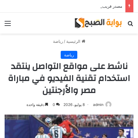
مصدر قريب من حمدي فتحي يؤكد استمرار اللاعب مع الوكرة والعودة لمصر قرار ثانوي
بحث عن
الق
الرئيسية
/
رياضة
رياضة
ناشط على مواقع التواصل ينتقد
استخدام تقنية الفيديو في مباراة
مصر والأرجنتين
admin
8 يوليو، 2026
0
دقيقة واحدة