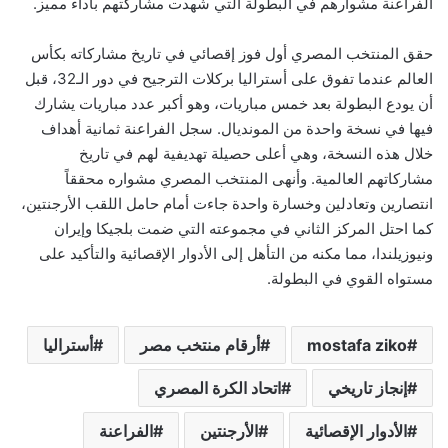
الفراعنة مشوارهم في البطولة التي شهدت مشاركتهم بأداء مميز.
حقق المنتخب المصري أول فوز إقصائي في تاريخ مشاركاته بكأس
العالم عندما تفوق على أستراليا بركلات الترجيح في دور الـ32، قبل
أن يودع البطولة بعد خمس مباريات، وهو أكبر عدد مباريات يشارك
فيها في نسخة واحدة من المونديال. سجل الفراعنة ثمانية أهداف
خلال هذه النسخة، وهي أعلى حصيلة تهديفية لهم في تاريخ
مشاركاتهم العالمية. وأنهى المنتخب المصري مشواره محققاً
انتصارين وتعادلين وخسارة واحدة جاءت أمام حامل اللقب الأرجنتين،
كما احتل المركز الثاني في مجموعته التي ضمت بلجيكا وإيران
ونيوزيلندا، مما مكنه من التأهل إلى الأدوار الإقصائية والتأكيد على
مستواه القوي في البطولة.
mostafa ziko
أرقام منتخب مصر
أستراليا
إنجاز تاريخي
اتحاد الكرة المصري
الأدوار الإقصائية
الأرجنتين
الفراعنة