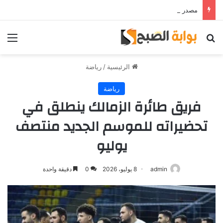
مصدر قريب من حمدي فتحي يؤكد استمرار اللاعب مع الوكرة والعودة لمصر قرار ثانوي
بحث عن
الق
الرئيسية
/
رياضة
رياضة
فريق طائرة الزمالك ينطلق في
تحضيراته للموسم الجديد منتصف
يوليو
admin
8 يوليو، 2026
0
دقيقة واحدة