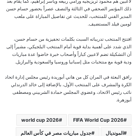
لاعبين هم محمود تريزيجيه ورامي ربيعه وياسر إبراهيم، كما يقام بعد
ذلك المؤتمر الصحفي في الثالثة والنصف عصراً بحضور حسام حسن
المدير الفني للمنتخب، للحديث عن تفاصيل المباراة على ملعب
لومين فيلد المستضيف.
افتتح المنتخب تدريباته السبت بكلمات تحفيزية من حسام حسن،
الذي شدد على أهمية بداية قوية أمام المنتخب البلجيكي، مشيراً إلى
أن التشكيلة تضم لاعبين كباراً وأصحاب خبرة خاضوا عدة مباريات
ودية قوية مع منتخبات مثل إسبانيا وروسيا والسعودية والبرازيل.
رافق البعثة في المران كل من هاني أبوريدة رئيس مجلس إدارة اتحاد
الكرة والمشرف على المنتخب الأول، بالإضافة إلى خالد الدرندلي
نائب رئيس الاتحاد، وعضوي المجلس حمادة الشربيني ومصطفى
أبوزهرة.
world cup 2026
FIFA World Cup 2026
المونديال
جدول مباريات مصر في كأس العالم