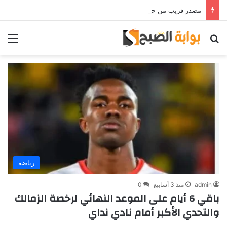
مصدر قريب من حمدي فتحي يؤكد استمرار اللاعب مع الوكرة والعودة لمصر قرار ثانوي
بحث عن
الق
رياضة
admin
منذ 3 أسابيع
0
باقي 6 أيام على الموعد النهائي لرخصة الزمالك
والتحدي الأكبر أمام نادي نداي